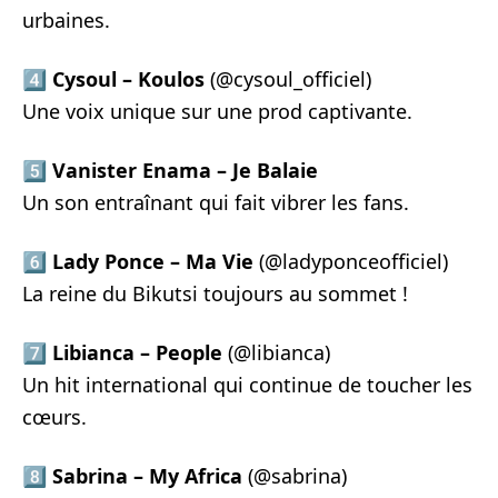
urbaines.
4️⃣
Cysoul – Koulos
(@cysoul_officiel)
Une voix unique sur une prod captivante.
5️⃣
Vanister Enama – Je Balaie
Un son entraînant qui fait vibrer les fans.
6️⃣
Lady Ponce – Ma Vie
(@ladyponceofficiel)
La reine du Bikutsi toujours au sommet !
7️⃣
Libianca – People
(@libianca)
Un hit international qui continue de toucher les
cœurs.
8️⃣
Sabrina – My Africa
(@sabrina)